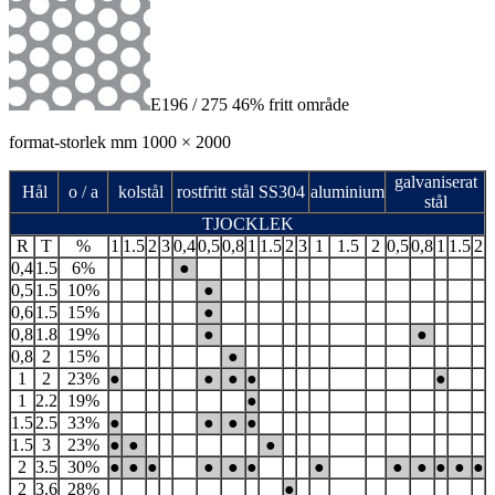
E196 / 275 46% fritt område
format-storlek mm 1000 × 2000
galvaniserat
Hål
o / a
kolstål
rostfritt stål SS304
aluminium
stål
TJOCKLEK
R
T
%
1
1.5
2
3
0,4
0,5
0,8
1
1.5
2
3
1
1.5
2
0,5
0,8
1
1.5
2
0,4
1.5
6%
●
0,5
1.5
10%
●
0,6
1.5
15%
●
0,8
1.8
19%
●
●
0,8
2
15%
●
1
2
23%
●
●
●
●
●
1
2.2
19%
●
1.5
2.5
33%
●
●
●
●
1.5
3
23%
●
●
●
2
3.5
30%
●
●
●
●
●
●
●
●
●
●
●
●
2
3.6
28%
●