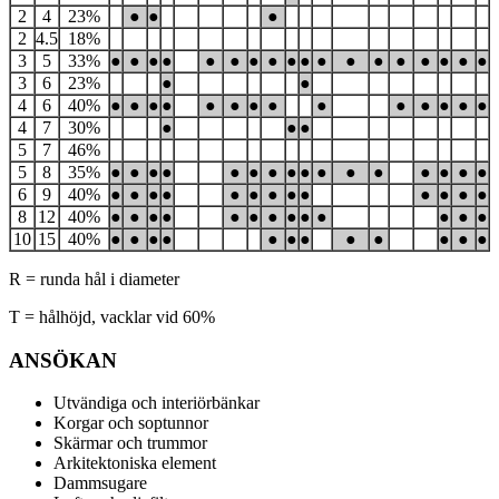
2
4
23%
●
●
●
2
4.5
18%
3
5
33%
●
●
●
●
●
●
●
●
●
●
●
●
●
●
●
●
●
●
3
6
23%
●
●
4
6
40%
●
●
●
●
●
●
●
●
●
●
●
●
●
●
4
7
30%
●
●
●
5
7
46%
5
8
35%
●
●
●
●
●
●
●
●
●
●
●
●
●
●
●
●
6
9
40%
●
●
●
●
●
●
●
●
●
●
●
●
●
8
12
40%
●
●
●
●
●
●
●
●
●
●
●
●
●
10
15
40%
●
●
●
●
●
●
●
●
●
●
●
●
R = runda hål i diameter
T = hålhöjd, vacklar vid 60%
ANSÖKAN
Utvändiga och interiörbänkar
Korgar och soptunnor
Skärmar och trummor
Arkitektoniska element
Dammsugare